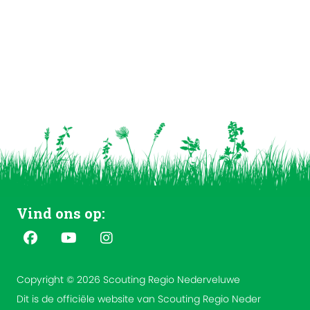
Vind ons op:
Copyright © 2026 Scouting Regio Nederveluwe
Dit is de officiële website van Scouting Regio Neder