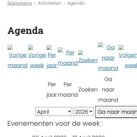
Startpagina
Activiteiten
Agenda
Agenda
Ga
Per
Per
Zoeken
naar
jaar
maand
maand
Ga naar maa
Evenementen voor de week :