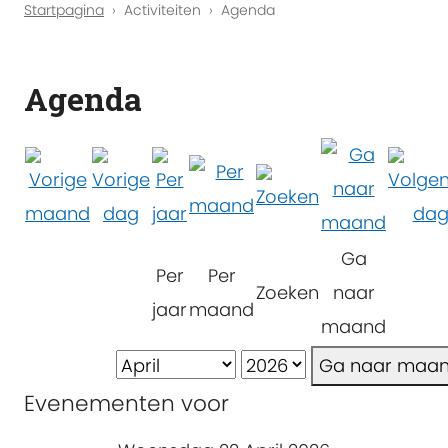
Startpagina
Activiteiten
Agenda
Agenda
Ga
Per
Per
Zoeken
naar
jaar
maand
maand
Ga naar maa
Evenementen voor