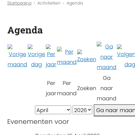
Startpagina
Activiteiten
Agenda
Agenda
Ga
Per
Per
Zoeken
naar
jaar
maand
maand
Ga naar maa
Evenementen voor