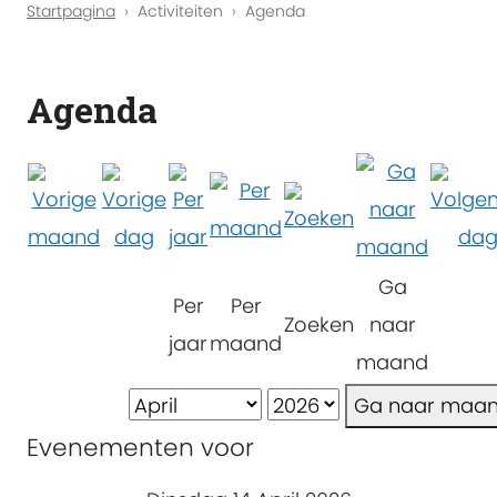
Startpagina
Activiteiten
Agenda
Agenda
Ga
Per
Per
Zoeken
naar
jaar
maand
maand
Ga naar maa
Evenementen voor