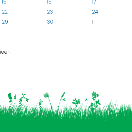
15
16
17
22
23
24
29
30
1
ieën