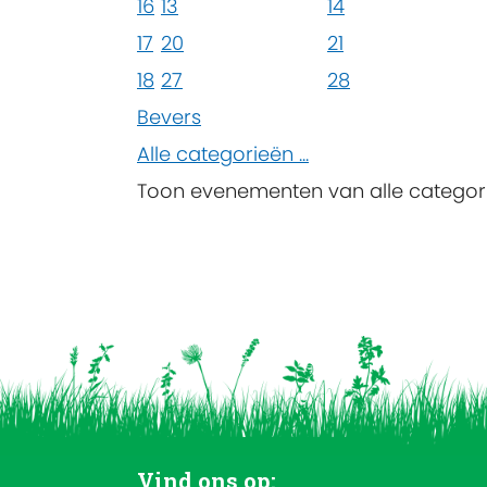
16
13
14
17
20
21
18
27
28
Bevers
Alle categorieën ...
Toon evenementen van alle categor
Vind ons op: