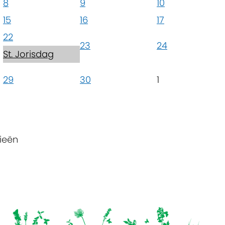
8
9
10
15
16
17
22
23
24
St. Jorisdag
29
30
1
ieën