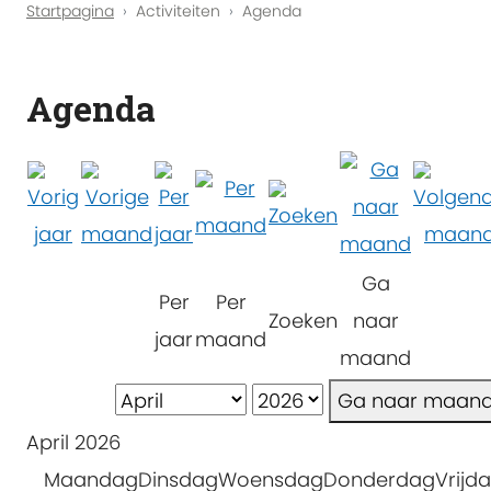
Startpagina
Activiteiten
Agenda
Agenda
Ga
Per
Per
Zoeken
naar
jaar
maand
maand
Ga naar maan
April 2026
Maandag
Dinsdag
Woensdag
Donderdag
Vrijd