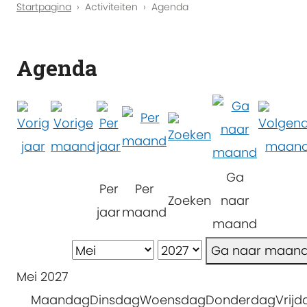
Startpagina
Activiteiten
Agenda
Agenda
Ga
Per
Per
Zoeken
naar
jaar
maand
maand
Ga naar maan
Mei 2027
Maandag
Dinsdag
Woensdag
Donderdag
Vrijd