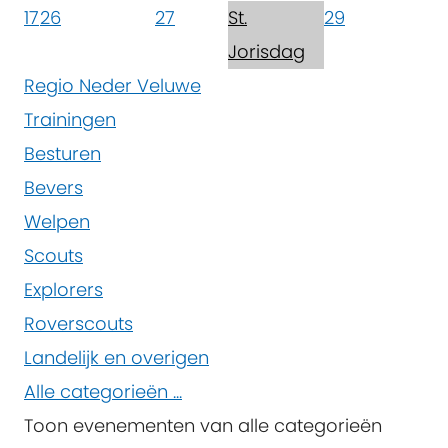
17
26
27
St.
29
Jorisdag
Regio Neder Veluwe
Trainingen
Besturen
Bevers
Welpen
Scouts
Explorers
Roverscouts
Landelijk en overigen
Alle categorieën ...
Toon evenementen van alle categorieën