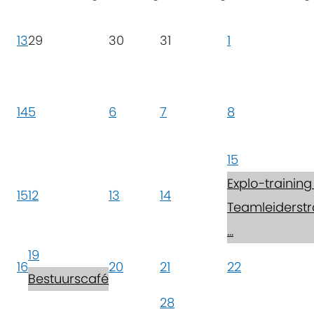
13
29
30
31
1
14
5
6
7
8
15
Explo-training .
15
12
13
14
Teamleiderstr
...
19
16
20
21
22
Bestuurscafé
28