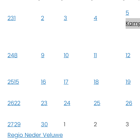
5
23
1
2
3
4
Kamp
24
8
9
10
11
12
25
15
16
17
18
19
26
22
23
24
25
26
27
29
30
1
2
3
Regio Neder Veluwe