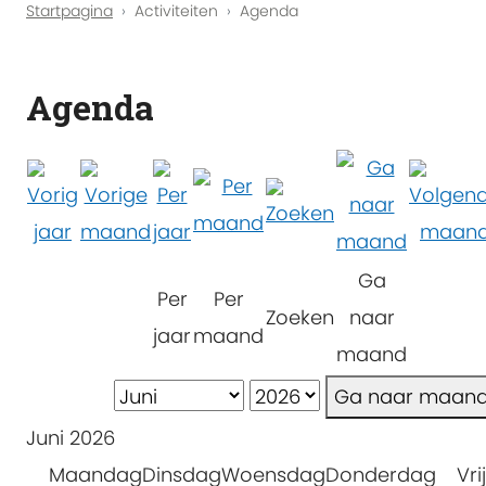
Startpagina
Activiteiten
Agenda
Agenda
Ga
Per
Per
Zoeken
naar
jaar
maand
maand
Ga naar maan
Juni 2026
Maandag
Dinsdag
Woensdag
Donderdag
Vri