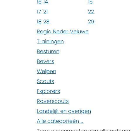
16
14
15
17
21
22
18
28
29
Regio Neder Veluwe
Trainingen
Besturen
Bevers
Welpen
Scouts
Explorers
Roverscouts
Landelijk en overigen
Alle categorieën ...
Toon evenementen van alle categor