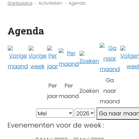
Startpagina
Activiteiten
Agenda
Agenda
Ga
Per
Per
Zoeken
naar
jaar
maand
maand
Ga naar maa
Evenementen voor de week :