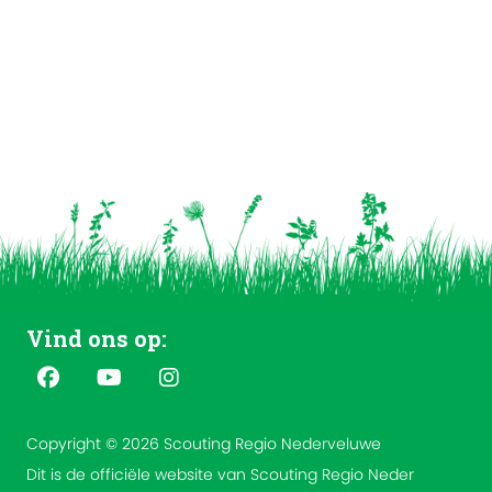
Vind ons op:
Copyright © 2026 Scouting Regio Nederveluwe
Dit is de officiële website van Scouting Regio Neder