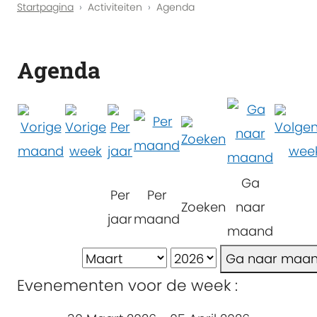
Startpagina
Activiteiten
Agenda
Agenda
Ga
Per
Per
Zoeken
naar
jaar
maand
maand
Ga naar maa
Evenementen voor de week :