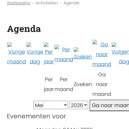
Startpagina
Activiteiten
Agenda
Agenda
Ga
Per
Per
Zoeken
naar
jaar
maand
maand
Ga naar maa
Evenementen voor