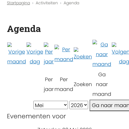
Startpagina
Activiteiten
Agenda
Agenda
Ga
Per
Per
Zoeken
naar
jaar
maand
maand
Ga naar maa
Evenementen voor