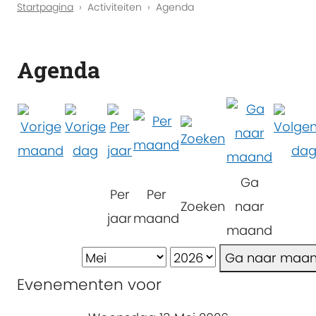
Startpagina
Activiteiten
Agenda
Agenda
Ga
Per
Per
Zoeken
naar
jaar
maand
maand
Ga naar maa
Evenementen voor