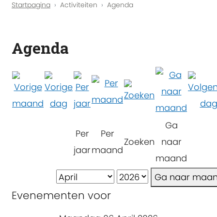
Startpagina
Activiteiten
Agenda
Agenda
Ga
Per
Per
Zoeken
naar
jaar
maand
maand
Ga naar maa
Evenementen voor