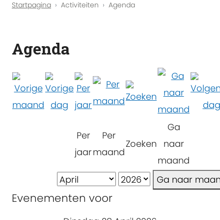
Startpagina
Activiteiten
Agenda
Agenda
Ga
Per
Per
Zoeken
naar
jaar
maand
maand
Ga naar maa
Evenementen voor