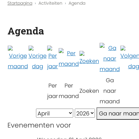
Startpagina
Activiteiten
Agenda
Agenda
Ga
Per
Per
Zoeken
naar
jaar
maand
maand
Ga naar maa
Evenementen voor