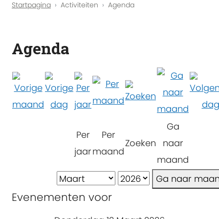
Startpagina
Activiteiten
Agenda
Agenda
Ga
Per
Per
Zoeken
naar
jaar
maand
maand
Ga naar maa
Evenementen voor